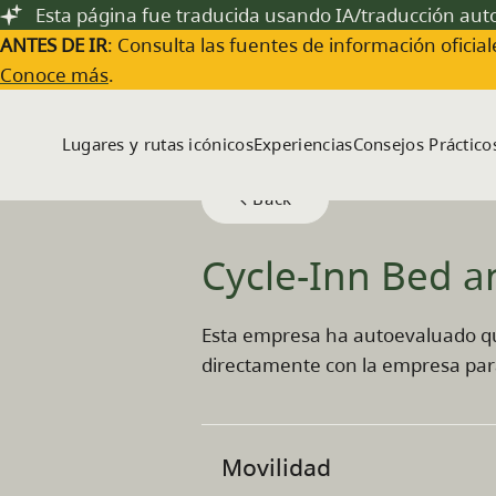
Saltar al contenido principal
Esta página fue traducida usando IA/traducción au
ANTES DE IR
: Consulta las fuentes de información oficiale
Conoce más
.
Lugares y rutas icónicos
Experiencias
Consejos Práctico
Back
Cycle-Inn Bed an
Esta empresa ha autoevaluado que 
directamente con la empresa par
Movilidad