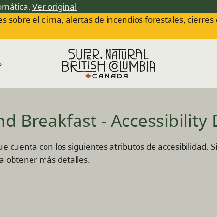
tomática.
Ver original
s sobre el clima, alertas de incendios forestales, cierres
s
d Breakfast - Accessibility 
cuenta con los siguientes atributos de accesibilidad. S
a obtener más detalles.