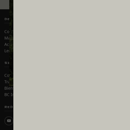
Destination BC
Nuestros Sitios
Contáctanos
Industria de Viajes
Mapa del sitio
Medios
Acerca de
Corporativo
Legal y Políticas
简体中文 – China
Sitios de Socios
En este sitio
Comercio e Inversión BC
Ideas de viaje
Trabaja en BC
Consejos Prácticos
Bienvenido a BC
Dos países, un viaje
BC Indígena
Redes sociales