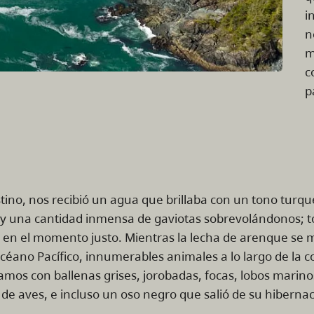
i
n
m
c
p
stino, nos recibió un agua que brillaba con un tono turq
re y una cantidad inmensa de gaviotas sobrevolándonos; t
en el momento justo. Mientras la lecha de arenque se m
céano Pacífico, innumerables animales a lo largo de la c
amos con ballenas grises, jorobadas, focas, lobos marino
e aves, e incluso un oso negro que salió de su hiberna