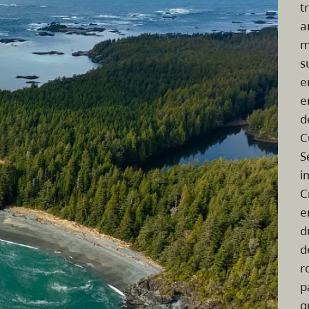
t
a
m
s
e
e
d
C
S
i
C
e
d
d
r
p
q