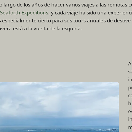
lo largo de los años de hacer varios viajes a las remotas 
Seaforth Expeditions
, y cada viaje ha sido una experienc
es especialmente cierto para sus tours anuales de desov
era está a la vuelta de la esquina.
A
s
i
p
c
h
e
i
m