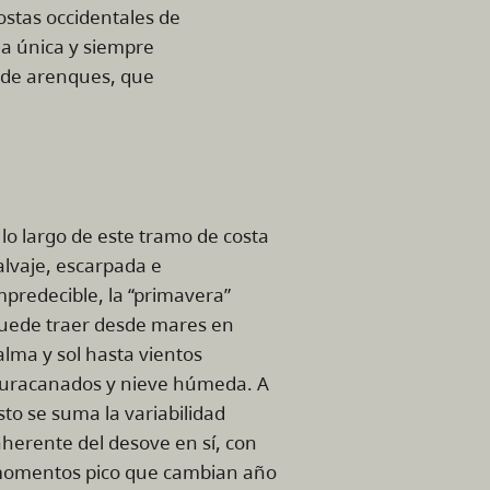
costas occidentales de
ia única y siempre
e de arenques, que
 lo largo de este tramo de costa
alvaje, escarpada e
mpredecible, la “primavera”
uede traer desde mares en
alma y sol hasta vientos
uracanados y nieve húmeda. A
sto se suma la variabilidad
nherente del desove en sí, con
omentos pico que cambian año