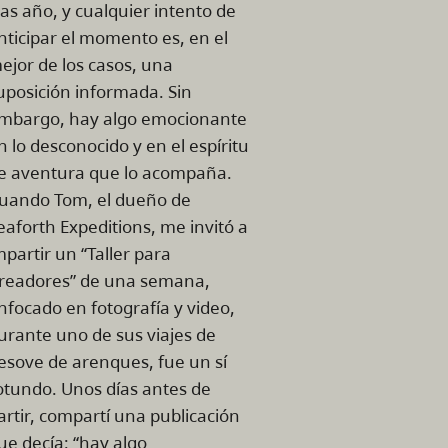
ras año, y cualquier intento de
nticipar el momento es, en el
ejor de los casos, una
uposición informada. Sin
mbargo, hay algo emocionante
n lo desconocido y en el espíritu
e aventura que lo acompaña.
uando Tom, el dueño de
eaforth Expeditions, me invitó a
mpartir un “Taller para
readores” de una semana,
nfocado en fotografía y video,
urante uno de sus viajes de
esove de arenques, fue un sí
otundo. Unos días antes de
artir, compartí una publicación
ue decía: “hay algo