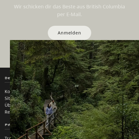
Wir schicken dir das Beste aus British Columbia
per E-Mail.
Anmelden
Destination BC
Unsere Websites
Kontakt
Reisebranche
Sitemap
Medien
Über uns
Unternehmen
Rechtliches & Richtlinien
简体中文 – China
Partnerseiten
Auf dieser Website
Trade & Invest BC
Reisevorschläge