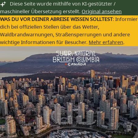
Festivals & Events
Zum Hauptinhalt springen
Diese Seite wurde mithilfe von KI-gestützter /
maschineller Übersetzung erstellt.
Original ansehen
Das ganze Jahr über veranstalten Gemeinden in British
WAS DU VOR DEINER ABREISE WISSEN SOLLTEST
: Informie
Columbia eine Vielzahl von Veranstaltungen, die Essen,
dich bei offiziellen Stellen über das Wetter,
Trinken, Kultur, Kunst und vieles mehr feiern.
Waldbrandwarnungen, Straßensperrungen und andere
wichtige Informationen für Besucher.
Mehr erfahren
.