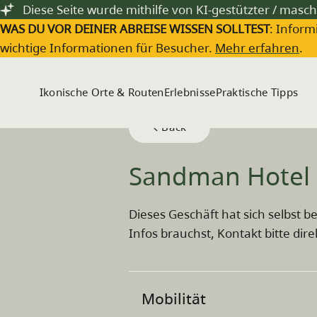
Zum Hauptinhalt springen
Diese Seite wurde mithilfe von KI-gestützter / masch
WAS DU VOR DEINER ABREISE WISSEN SOLLTEST
: Inform
wichtige Informationen für Besucher.
Mehr erfahren
.
Ikonische Orte & Routen
Erlebnisse
Praktische Tipps
Back
Sandman Hotel Re
Dieses Geschäft hat sich selbst 
Infos brauchst, Kontakt bitte dir
Mobilität