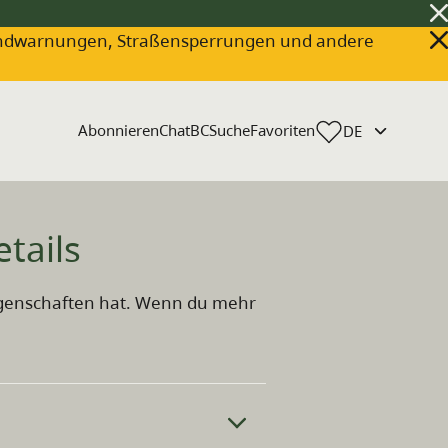
ldbrandwarnungen, Straßensperrungen und andere
Abonnieren
ChatBC
Suche
Favoriten
tails
 Eigenschaften hat. Wenn du mehr