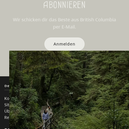
Abonnieren
Wir schicken dir das Beste aus British Columbia
per E-Mail.
Anmelden
Destination BC
Unsere Websites
Kontakt
Reisebranche
Sitemap
Medien
Über uns
Unternehmen
Rechtliches & Richtlinien
简体中文 – China