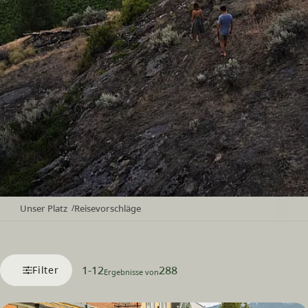
Unser Platz
Reisevorschläge
/
1
-
12
288
Filter
Ergebnisse von