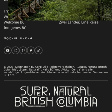
Partnerseiten
Auf dieser Website
Trade & Invest BC
Reisevorschläge
Work BC
Praktische Tipps
Welcome BC
Zwei Länder, Eine Reise
Indigenes BC
Social Media
© 2026 - Destination BC Corp. Alle Rechte vorbehalten. „Super, Natural British
Columbia“, „Super, Natural“, „Hello BC“ und „Visitor Centre“ und alle
zugehörigen Logos/Marken sind Marken oder offizielle Zeichen der Destination
BC Corp.