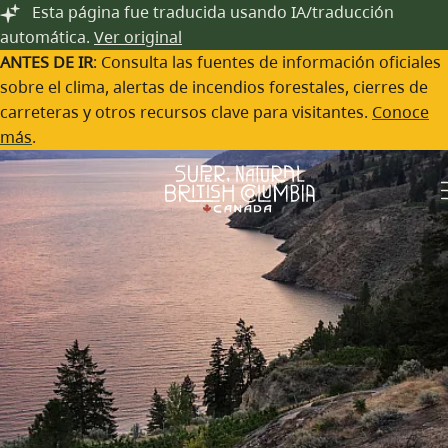
Explora historias de viajes
Saltar al contenido principal
Esta página fue traducida usando IA/traducción
automática.
Ver original
de la Columbia Británica
ANTES DE IR
: Consulta las fuentes de información oficiales
sobre el clima, alertas de incendios forestales, cierres de
carreteras y otros recursos clave para visitantes.
Conoce
más
.