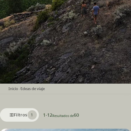
Inicio
Ideas de viaje
/
1
-
12
60
Filtros
1
Resultados de