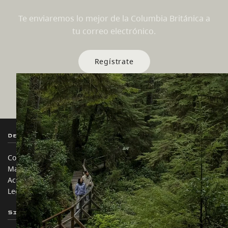
Te enviaremos lo mejor de la Columbia Británica a
tu correo electrónico.
Regístrate
Destination BC
Nuestros Sitios
Contáctanos
Industria de Viajes
Mapa del sitio
Medios
Acerca de
Corporativo
Legal y Políticas
简体中文 – China
Sitios de Socios
En este sitio